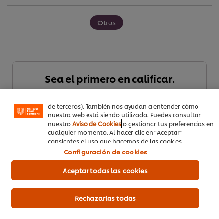
Otros
Utilizamos cookies propias y de terceros (y tecnologías
similares) para mejorar tu experiencia en nuestra web.
Las cookies te permiten disfrutar de ciertas
funcionalidades (como guardar tu carrito de la compra
Sea el primero en calificar.
online), compartir contenidos en redes sociales (en
Facebook, Instagram, etc.) y personalizar mensajes y
anuncios según tus intereses (en nuestra web o en webs
de terceros). También nos ayudan a entender cómo
Enviar calificación
nuestra web está siendo utilizada. Puedes consultar
nuestro
Aviso de Cookies
o gestionar tus preferencias en
cualquier momento. Al hacer clic en “Aceptar”
consientes el uso que hacemos de las cookies.
Configuración de cookies
Aceptar todas las cookies
Rechazarlas todas
Descargar PDF