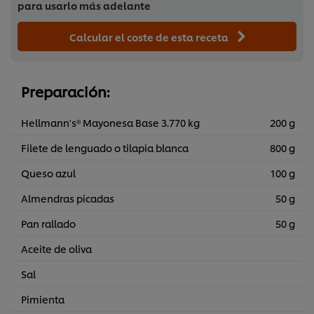
para usarlo más adelante
Calcular el coste de esta receta
Preparación:
Hellmann's® Mayonesa Base 3.770 kg
200 g
Filete de lenguado o tilapia blanca
800 g
Queso azul
100 g
Almendras picadas
50 g
Pan rallado
50 g
Aceite de oliva
Sal
Pimienta