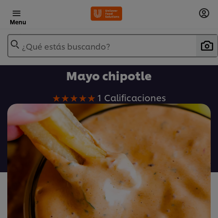
Menu
¿Qué estás buscando?
Mayo chipotle
La
1 Calificaciones
calificación
promedio
de
este
Mayo
chipotle
es
5.0
de