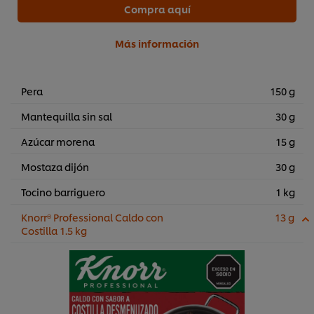
Compra aquí
Más información
Pera
150 g
Mantequilla sin sal
30 g
Azúcar morena
15 g
Mostaza dijón
30 g
Tocino barriguero
1 kg
Knorr® Professional Caldo con
13 g
Costilla 1.5 kg