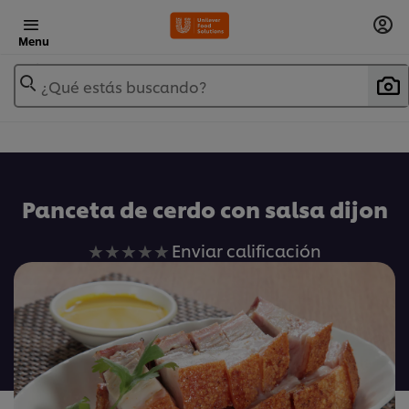
Menu
¿Qué estás buscando?
Panceta de cerdo con salsa dijon
No
Enviar calificación
se
han
enviado
calificaciones
para
este