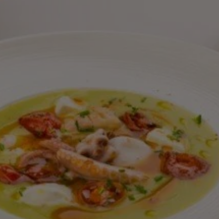
calificaciones
para
este
recipe