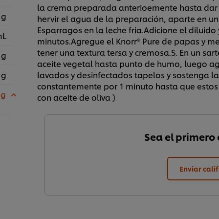
la crema preparada anterioemente hasta dar u
 g
hervir el agua de la preparación, aparte en u
Esparragos en la leche fria.Adicione el diluid
mL
minutos.Agregue el Knorr® Pure de papas y me
tener una textura tersa y cremosa.5. En un sar
 g
aceite vegetal hasta punto de humo, luego a
 g
lavados y desinfectados tapelos y sostenga l
constantemente por 1 minuto hasta que estos r
 g
con aceite de oliva )
Sea el primero e
Enviar cali