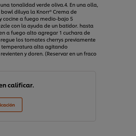
na tonalidad verde oliva.4. En una olla,
n bowl diluya la Knorr® Crema de
o y cocine a fuego medio-bajo 5
zcle con la ayuda de un batidor. hasta
ten a fuego alto agregar 1 cuchara de
gregue los tomates cherrys previamente
a temperatura alta agitando
evienten y doren. (Reservar en un fraco
n calificar.
ficación