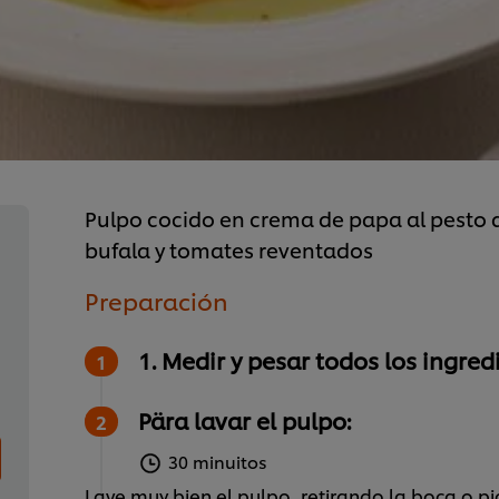
Pulpo cocido en crema de papa al pest
bufala y tomates reventados
Preparación
1. Medir y pesar todos los ingred
Pära lavar el pulpo:
30 minuitos
Lave muy bien el pulpo, retirando la boca o p