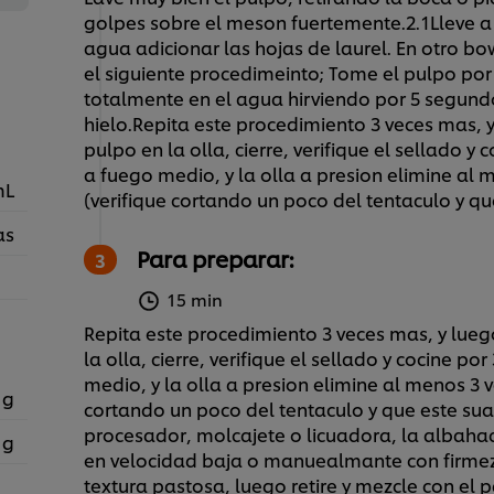
golpes sobre el meson fuertemente.2.1Lleve a h
agua adicionar las hojas de laurel. En otro bo
el siguiente procedimeinto; Tome el pulpo por
totalmente en el agua hirviendo por 5 segundo
hielo.Repita este procedimiento 3 veces mas,
pulpo en la olla, cierre, verifique el sellado
a fuego medio, y la olla a presion elimine al
mL
(verifique cortando un poco del tentaculo y q
as
Para preparar:
15 min
Repita este procedimiento 3 veces mas, y lue
la olla, cierre, verifique el sellado y cocine
medio, y la olla a presion elimine al menos 3 
 g
cortando un poco del tentaculo y que este sua
procesador, molcajete o licuadora, la albahac
 g
en velocidad baja o manuealmante con firmeza
textura pastosa, luego retire y mezcle con el