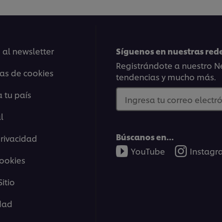
 al newsletter
Síguenos en nuestras rede
Registrándote a nuestro Ne
ias de cookies
tendencias y mucho más.
 tu país
Ingresa tu correo electró
l
Búscanos en...
privacidad
YouTube
Instag
cookies
itio
idad