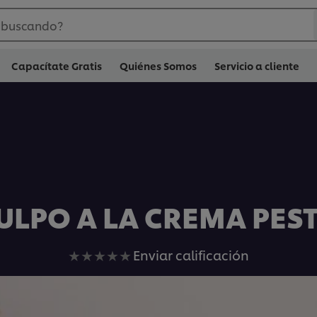
 buscando?
Capacítate Gratis
Quiénes Somos
Servicio a cliente
ULPO A LA CREMA PES
No
Enviar calificación
se
han
enviado