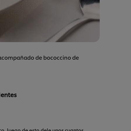
o acompañado de bococcino de
ientes
ico, luego de esto dele unos cuantos