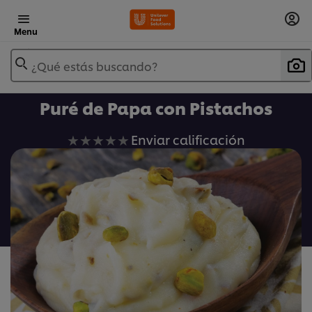
Menu
¿Qué estás buscando?
Puré de Papa con Pistachos
No
Enviar calificación
se
han
enviado
calificaciones
para
este
recipe