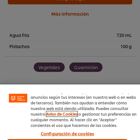
Más información
Agua fría
720 mL
Pistachos
100 g
Utilizamos cookies propias y de terceros (y tecnologías
Vegetales
Guarnición
similares) para mejorar tu experiencia en nuestra web.
Las cookies te permiten disfrutar de ciertas
funcionalidades (como guardar tu carrito de la compra
online), compartir contenidos en redes sociales (en
Facebook, Instagram, etc.) y personalizar mensajes y
anuncios según tus intereses (en nuestra web o en webs
Sea el primero en calificar.
de terceros). También nos ayudan a entender cómo
nuestra web está siendo utilizada. Puedes consultar
nuestro
Aviso de Cookies
o gestionar tus preferencias en
cualquier momento. Al hacer clic en “Aceptar”
Enviar calificación
consientes el uso que hacemos de las cookies.
Configuración de cookies