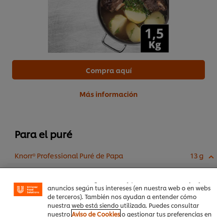
Compra aquí
Más información
Para el puré
Utilizamos cookies propias y de terceros (y tecnologías
similares) para mejorar tu experiencia en nuestra web.
Las cookies te permiten disfrutar de ciertas
Knorr® Professional Puré de Papa
13 g
funcionalidades (como guardar tu carrito de la compra
online), compartir contenidos en redes sociales (en
Facebook, Instagram, etc.) y personalizar mensajes y
anuncios según tus intereses (en nuestra web o en webs
de terceros). También nos ayudan a entender cómo
nuestra web está siendo utilizada. Puedes consultar
nuestro
Aviso de Cookies
o gestionar tus preferencias en