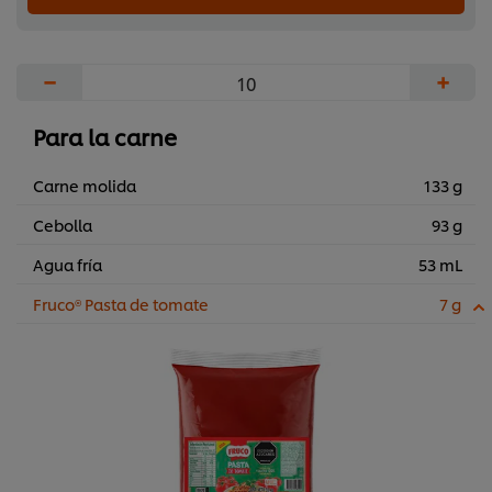
−
+
Para la carne
Carne molida
133 g
Cebolla
93 g
Agua fría
53 mL
Fruco® Pasta de tomate
7 g