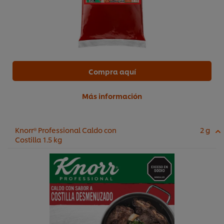
Compra aquí
Más información
Knorr® Professional Caldo con
2 g
Costilla 1.5 kg