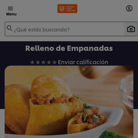
Menu
¿Qué estás buscando?
Relleno de Empanadas
No
Enviar calificación
se
han
enviado
calificaciones
para
este
recipe