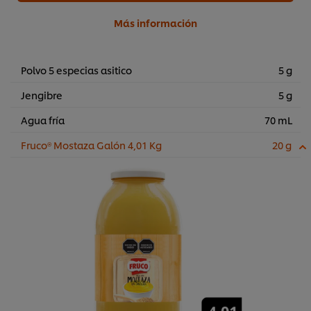
Más información
Polvo 5 especias asitico
5 g
Jengibre
5 g
Agua fría
70 mL
Fruco® Mostaza Galón 4,01 Kg
20 g
Utilizamos cookies propias y de terceros (y tecnologías