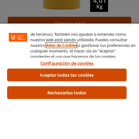
similares) para mejorar tu experiencia en nuestra web.
Las cookies te permiten disfrutar de ciertas
funcionalidades (como guardar tu carrito de la compra
online), compartir contenidos en redes sociales (en
Facebook, Instagram, etc.) y personalizar mensajes y
Compra aquí
anuncios según tus intereses (en nuestra web o en webs
de terceros). También nos ayudan a entender cómo
Más información
nuestra web está siendo utilizada. Puedes consultar
nuestro
Aviso de Cookies
o gestionar tus preferencias en
cualquier momento. Al hacer clic en “Aceptar”
consientes el uso que hacemos de las cookies.
Salchicha tipo alemana medianas
20 g
Configuración de cookies
Aceptar todas las cookies
Entrada Caliente
Otros
Rechazarlas todas
Sea el primero en calificar.
Enviar calificación