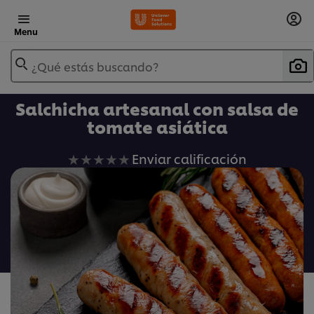
Menu
¿Qué estás buscando?
Salchicha artesanal con salsa de
tomate asiática
No
Enviar calificación
se
han
enviado
calificaciones
para
este
recipe