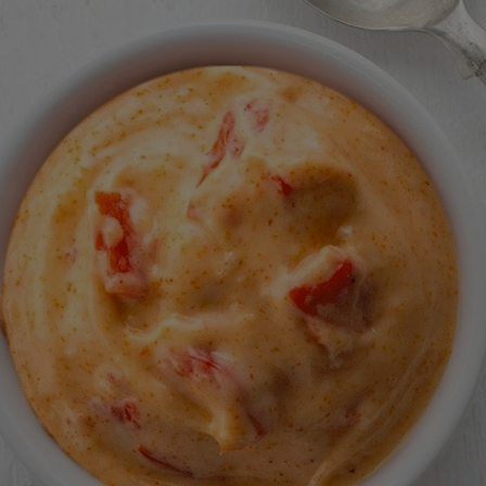
calificaciones
para
este
recipe