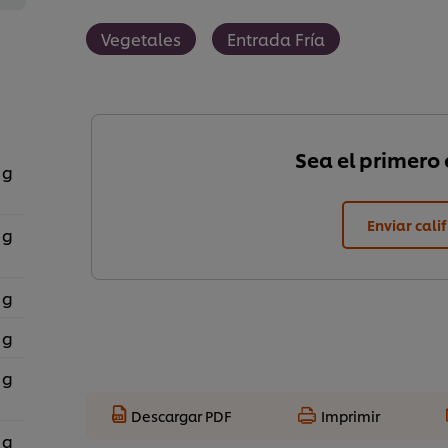
Vegetales
Entrada Fría
Sea el primero e
 g
Enviar cali
 g
 g
 g
 g
Descargar PDF
Imprimir
 g