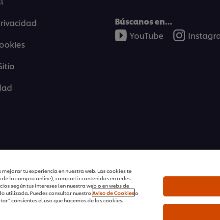
l
Búscanos en...
privacidad
YouTube
Instag
cookies
itio
idad
tions | Todos Los Derechos Reservados
 mejorar tu experiencia en nuestra web. Las cookies te
o de la compra online), compartir contenidos en redes
cios según tus intereses (en nuestra web o en webs de
o utilizada. Puedes consultar nuestro
Aviso de Cookies
o
ptar” consientes el uso que hacemos de las cookies.