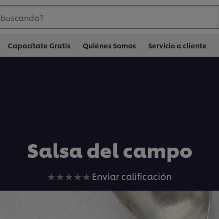
 buscando?
Capacítate Gratis
Quiénes Somos
Servicio a cliente
Salsa del campo
No
Enviar calificación
se
han
enviado