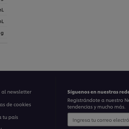
mL
mL
 g
 al newsletter
Síguenos en nuestras rede
Registrándote a nuestro Ne
ias de cookies
tendencias y mucho más.
 tu país
Ingresa tu correo electró