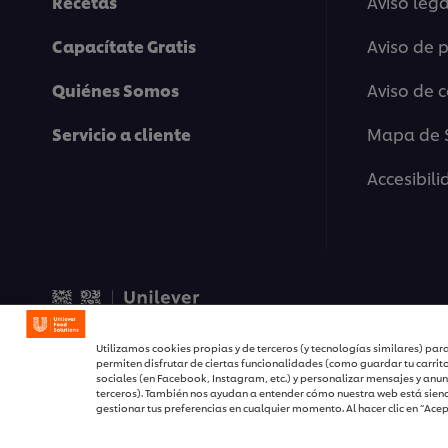
Recetas
Aviso lega
Capacítate Gratis
Aviso de 
Quiénes Somos
Aviso de 
Servicio a cliente
Mapa de S
Accesibil
© 2026 Unilever Food Solu
Utilizamos cookies propias y de terceros (y tecnologías similares) para
permiten disfrutar de ciertas funcionalidades (como guardar tu carrit
sociales (en Facebook, Instagram, etc.) y personalizar mensajes y anun
terceros). También nos ayudan a entender cómo nuestra web está siend
gestionar tus preferencias en cualquier momento. Al hacer clic en “Ace