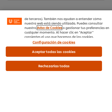
funcionalidades (como guardar tu carrito de la compra
online), compartir contenidos en redes sociales (en
Facebook, Instagram, etc.) y personalizar mensajes y
anuncios según tus intereses (en nuestra web o en webs
de terceros). También nos ayudan a entender cómo
nuestra web está siendo utilizada. Puedes consultar
nuestro
Aviso de Cookies
o gestionar tus preferencias en
cualquier momento. Al hacer clic en “Aceptar”
consientes el uso que hacemos de las cookies.
Descargar PDF
Configuración de cookies
Mandar por correo
Aceptar todas las cookies
Rechazarlas todas
Inicio
Productos