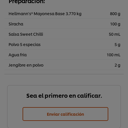
Preparación:
Hellmann's® Mayonesa Base 3.770 kg
800 g
Siracha
100 g
Salsa Sweet Chilli
50 mL
Polvo 5 especias
5 g
Agua fría
100 mL
Jengibre en polvo
2 g
Sea el primero en calificar.
Utilizamos cookies propias y de terceros (y tecnologías
Enviar calificación
similares) para mejorar tu experiencia en nuestra web.
Las cookies te permiten disfrutar de ciertas