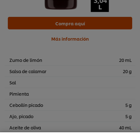
Compra aquí
Más información
Zumo de limón
20 mL
Salsa de calamar
20 g
Sal
Pimienta
Cebollín picado
5 g
Utilizamos cookies propias y de terceros (y tecnologías
Ajo, picado
5 g
similares) para mejorar tu experiencia en nuestra web.
Las cookies te permiten disfrutar de ciertas
Aceite de oliva
40 mL
funcionalidades (como guardar tu carrito de la compra
online), compartir contenidos en redes sociales (en
Semillas de sésamo
10 g
Facebook, Instagram, etc.) y personalizar mensajes y