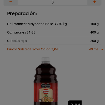
−
+
Preparación:
Hellmann's® Mayonesa Base 3.770 kg
100 g
Camarones 31-35
400 g
Cebolla roja
200 g
Fruco® Salsa de Soya Galón 3,04 L
40 mL