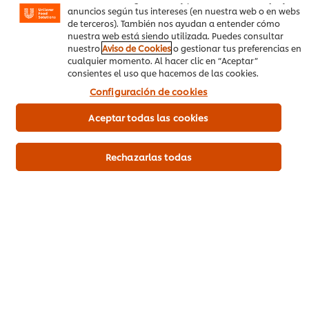
anuncios según tus intereses (en nuestra web o en webs
de terceros). También nos ayudan a entender cómo
nuestra web está siendo utilizada. Puedes consultar
Vegetales
Entrada Fría
nuestro
Aviso de Cookies
o gestionar tus preferencias en
cualquier momento. Al hacer clic en “Aceptar”
consientes el uso que hacemos de las cookies.
Configuración de cookies
Aceptar todas las cookies
Sea el primero en calificar.
Rechazarlas todas
Enviar calificación
Descargar PDF