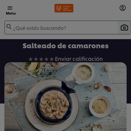
Menu
¿Qué estás buscando?
Salteado de camarones
No
Enviar calificación
se
han
enviado
calificaciones
para
este
recipe