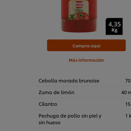
Compra aquí
Más información
Cebolla morada brunoise
70
Zumo de limón
40 
Cilantro
15
Pechuga de pollo sin piel y
1 
sin hueso