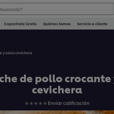
 buscando?
Capacítate Gratis
Quiénes Somos
Servicio a cliente
 y salsa cevichera
he de pollo crocante 
cevichera
No
Enviar calificación
se