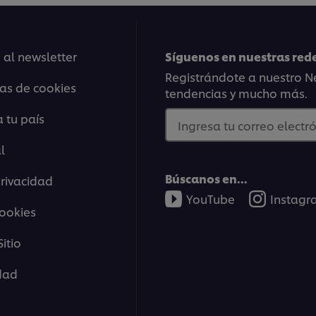
 al newsletter
Síguenos en nuestras rede
Registrándote a nuestro Ne
ias de cookies
tendencias y mucho más.
 tu país
Ingresa tu correo electró
l
Búscanos en...
privacidad
YouTube
Instag
cookies
itio
idad