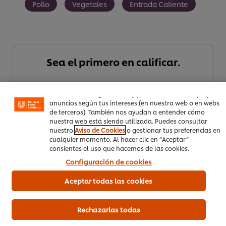
Pollo
Vegetales
Entrada Caliente
Utilizamos cookies propias y de terceros (y tecnologías
similares) para mejorar tu experiencia en nuestra web.
Sea el primero en calificar.
Las cookies te permiten disfrutar de ciertas
funcionalidades (como guardar tu carrito de la compra
online), compartir contenidos en redes sociales (en
Facebook, Instagram, etc.) y personalizar mensajes y
Enviar calificación
anuncios según tus intereses (en nuestra web o en webs
de terceros). También nos ayudan a entender cómo
nuestra web está siendo utilizada. Puedes consultar
nuestro
Aviso de Cookies
o gestionar tus preferencias en
cualquier momento. Al hacer clic en “Aceptar”
consientes el uso que hacemos de las cookies.
Configuración de cookies
Aceptar todas las cookies
Descargar PDF
Rechazarlas todas
Mandar por correo