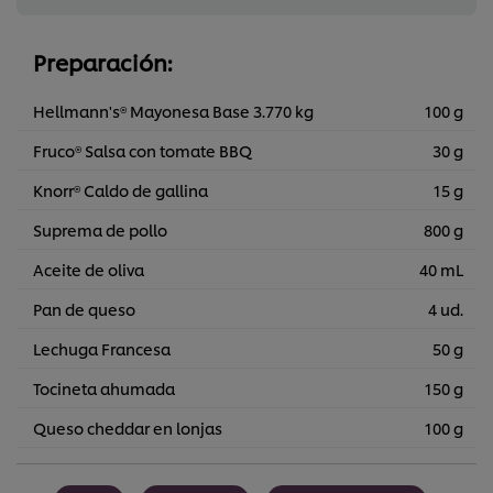
Preparación:
Hellmann's® Mayonesa Base 3.770 kg
100 g
Fruco® Salsa con tomate BBQ
30 g
Knorr® Caldo de gallina
15 g
Suprema de pollo
800 g
Aceite de oliva
40 mL
Pan de queso
4 ud.
Lechuga Francesa
50 g
Tocineta ahumada
150 g
Queso cheddar en lonjas
100 g