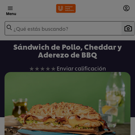
Menu
¿Qué estás buscando?
Sándwich de Pollo, Cheddar y
Aderezo de BBQ
No
Enviar calificación
se
han
enviado
calificaciones
para
este
recipe