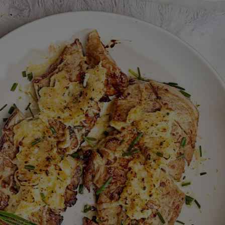
calificaciones
para
este
recipe