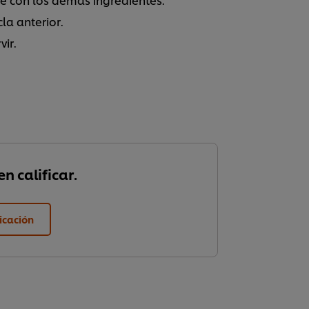
la anterior.
vir.
n calificar.
ficación