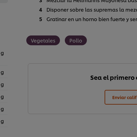
Disponer sobre las supremas la mezc
Gratinar en un horno bien fuerte y ser
Vegetales
Pollo
 g
 g
Sea el primero e
 g
 g
Enviar cali
 g
 g