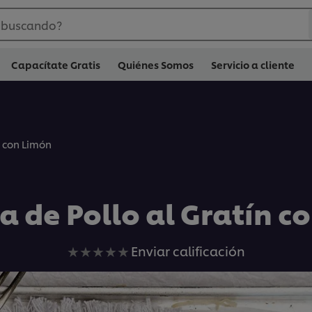
 buscando?
Capacítate Gratis
Quiénes Somos
Servicio a cliente
n con Limón
 de Pollo al Gratín c
No
Enviar calificación
se
han
enviado