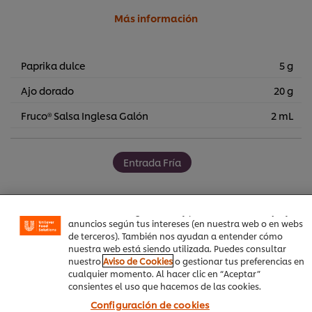
Más información
Paprika dulce
5 g
Ajo dorado
20 g
Fruco® Salsa Inglesa Galón
2 mL
Utilizamos cookies propias y de terceros (y tecnologías
similares) para mejorar tu experiencia en nuestra web.
Entrada Fría
Las cookies te permiten disfrutar de ciertas
funcionalidades (como guardar tu carrito de la compra
online), compartir contenidos en redes sociales (en
Facebook, Instagram, etc.) y personalizar mensajes y
anuncios según tus intereses (en nuestra web o en webs
de terceros). También nos ayudan a entender cómo
Sea el primero en calificar.
nuestra web está siendo utilizada. Puedes consultar
nuestro
Aviso de Cookies
o gestionar tus preferencias en
cualquier momento. Al hacer clic en “Aceptar”
consientes el uso que hacemos de las cookies.
Enviar calificación
Configuración de cookies