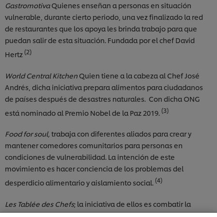
Gastromotiva
Quienes enseñan a personas en situación
vulnerable, durante cierto periodo, una vez finalizado la red
de restaurantes que los apoya les brinda trabajo para que
puedan salir de esta situación. Fundada por el chef David
(2)
Hertz
World Central Kitchen
Quien tiene a la cabeza al Chef José
Andrés, dicha iniciativa prepara alimentos para ciudadanos
de países después de desastres naturales. Con dicha ONG
(3)
está nominado al Premio Nobel de la Paz 2019.
Food for soul,
trabaja con diferentes aliados para crear y
mantener comedores comunitarios para personas en
condiciones de vulnerabilidad. La intención de este
Utilizamos cookies propias y de terceros (y tecnologías
movimiento es hacer conciencia de los problemas del
similares) para mejorar tu experiencia en nuestra web.
(4)
desperdicio alimentario y aislamiento social.
Las cookies te permiten disfrutar de ciertas
funcionalidades (como guardar tu carrito de la
compra online), compartir contenidos en redes
Les Tablée des Chefs
; la iniciativa de ellos es combatir la
sociales (en Facebook, Instagram, etc.) y personalizar
inseguridad alimentaria y evitar el desperdicio de alimentos,