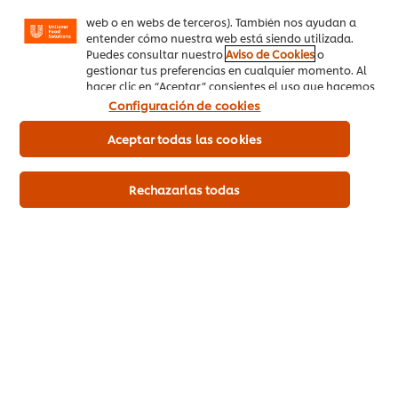
mensajes y anuncios según tus intereses (en nuestra
involucrando chefs, cocineros, pasteleros y foodies en el
web o en webs de terceros). También nos ayudan a
entender cómo nuestra web está siendo utilizada.
rescate de alimentos, la preparación de comida en beneficio
Puedes consultar nuestro
Aviso de Cookies
o
de comunidades vulnerables y la transmisión de
gestionar tus preferencias en cualquier momento. Al
conocimientos culinarios y de nutrición a jóvenes en
hacer clic en “Aceptar” consientes el uso que hacemos
de las cookies.
Configuración de cookies
(5)
situaciones difíciles.
Aceptar todas las cookies
Y así innumerables iniciativas que sin fines de lucro apoyan a
que todos aprendamos a utilizar al 100 % las materias primas,
Rechazarlas todas
a que evitemos los desperdicios. En conjunto ayudamos a que
más y más personas tengan conciencia de lo importante que
es que todas las personas tengan alimentos suficientes,
seguros y nutritivos.
Apoyemos a nuestra comunidad organizando un proyecto o
apoyando uno de tantos que están en nuestra comunidad.
Fuentes:
http://www.fao.org/home/es/
.