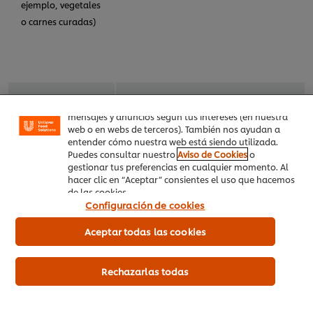
ejemplo, vegetales
o carnes curadas)
Utilizamos cookies propias y de terceros (y tecnologías
similares) para mejorar tu experiencia en nuestra web.
Las cookies te permiten disfrutar de ciertas
funcionalidades (como guardar tu carrito de la
compra online), compartir contenidos en redes
sociales (en Facebook, Instagram, etc.) y personalizar
mensajes y anuncios según tus intereses (en nuestra
web o en webs de terceros). También nos ayudan a
Arroz y otros
entender cómo nuestra web está siendo utilizada.
alimentos con
Puedes consultar nuestro
Aviso de Cookies
o
Diarrea aguda, náuseas y vómitos.
almidón que se
gestionar tus preferencias en cualquier momento. Al
hacer clic en “Aceptar” consientes el uso que hacemos
han mantenido a
de las cookies.
temperatura
Configuración de cookies
ambiente por
Aceptar todas las cookies
mucho tiempo.
Rechazarlas todas