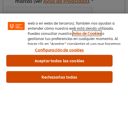
marcas (ver
Aviso de Privacidad
). *
funcionalidades (como guardar tu carrito de la
compra online), compartir contenidos en redes
sociales (en Facebook, Instagram, etc.) y personalizar
mensajes y anuncios según tus intereses (en nuestra
web o en webs de terceros). También nos ayudan a
entender cómo nuestra web está siendo utilizada.
Puedes consultar nuestro
Aviso de Cookies
o
gestionar tus preferencias en cualquier momento. Al
hacer clic en “Aceptar” consientes el uso que hacemos
de las cookies.
Enviar
Configuración de cookies
Aceptar todas las cookies
*La demostración culinaria no es una entrega de muestras del
Rechazarlas todas
producto. Solo se realizará en las ciudades principales del país
y a establecimientos con negocios gastronómicos.
Inicio