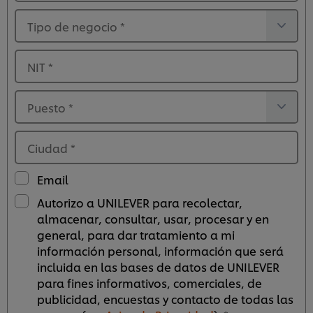
Tipo de negocio
*
NIT
*
Puesto
*
Ciudad
*
Email
Autorizo a UNILEVER para recolectar,
almacenar, consultar, usar, procesar y en
general, para dar tratamiento a mi
información personal, información que será
incluida en las bases de datos de UNILEVER
para fines informativos, comerciales, de
Utilizamos cookies propias y de terceros (y tecnologías
similares) para mejorar tu experiencia en nuestra web.
publicidad, encuestas y contacto de todas las
Las cookies te permiten disfrutar de ciertas