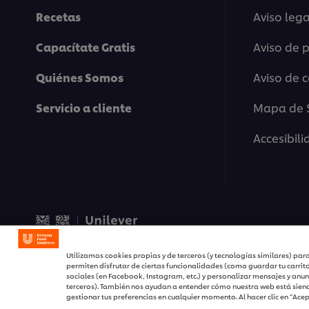
Recetas
Aviso lega
Capacítate Gratis
Aviso de 
Quiénes Somos
Aviso de 
Servicio a cliente
Mapa de S
Accesibil
© 2026 Unilever Food Solu
Utilizamos cookies propias y de terceros (y tecnologías similares) para
permiten disfrutar de ciertas funcionalidades (como guardar tu carrit
sociales (en Facebook, Instagram, etc.) y personalizar mensajes y anun
terceros). También nos ayudan a entender cómo nuestra web está siend
gestionar tus preferencias en cualquier momento. Al hacer clic en “Ace