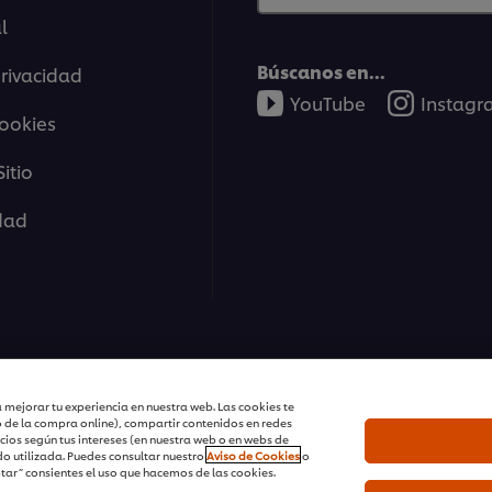
l
Búscanos en...
privacidad
YouTube
Instag
cookies
itio
idad
tions | Todos Los Derechos Reservados
 mejorar tu experiencia en nuestra web. Las cookies te
o de la compra online), compartir contenidos en redes
cios según tus intereses (en nuestra web o en webs de
o utilizada. Puedes consultar nuestro
Aviso de Cookies
o
ptar” consientes el uso que hacemos de las cookies.