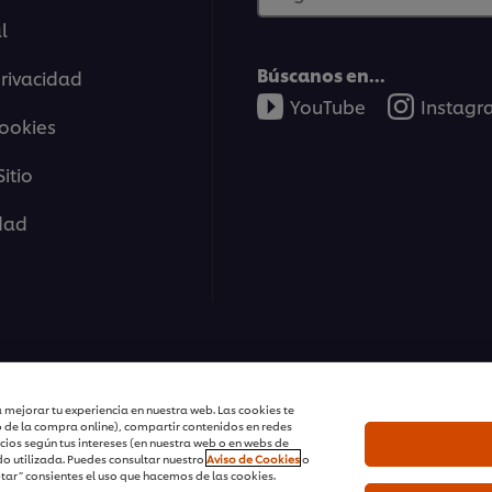
l
Búscanos en...
privacidad
YouTube
Instag
cookies
itio
idad
tions | Todos Los Derechos Reservados
 mejorar tu experiencia en nuestra web. Las cookies te
o de la compra online), compartir contenidos en redes
cios según tus intereses (en nuestra web o en webs de
o utilizada. Puedes consultar nuestro
Aviso de Cookies
o
ptar” consientes el uso que hacemos de las cookies.