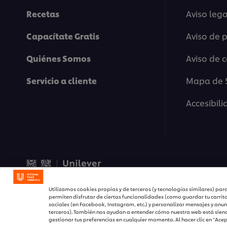
Recetas
Aviso lega
Capacítate Gratis
Aviso de 
Quiénes Somos
Aviso de 
Servicio a cliente
Mapa de S
Accesibil
© 2026 Unilever Food Solu
Utilizamos cookies propias y de terceros (y tecnologías similares) para
permiten disfrutar de ciertas funcionalidades (como guardar tu carrit
sociales (en Facebook, Instagram, etc.) y personalizar mensajes y anun
terceros). También nos ayudan a entender cómo nuestra web está siend
gestionar tus preferencias en cualquier momento. Al hacer clic en “Ace