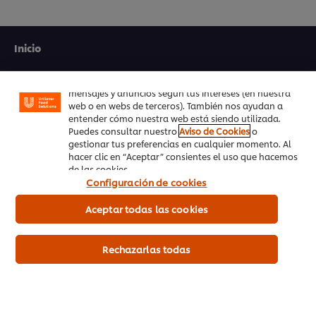
Utilizamos cookies propias y de terceros (y tecnologías
similares) para mejorar tu experiencia en nuestra web.
Las cookies te permiten disfrutar de ciertas
Inicio
funcionalidades (como guardar tu carrito de la
compra online), compartir contenidos en redes
Productos
sociales (en Facebook, Instagram, etc.) y personalizar
mensajes y anuncios según tus intereses (en nuestra
Tendencias
web o en webs de terceros). También nos ayudan a
entender cómo nuestra web está siendo utilizada.
Puedes consultar nuestro
Aviso de Cookies
o
Recetas
gestionar tus preferencias en cualquier momento. Al
hacer clic en “Aceptar” consientes el uso que hacemos
Capacítate Gratis
de las cookies.
Configuración de cookies
Quiénes Somos
Aceptar todas las cookies
Servicio a cliente
Rechazarlas todas
Suscríbete al newsletter
Preferencias de cookies