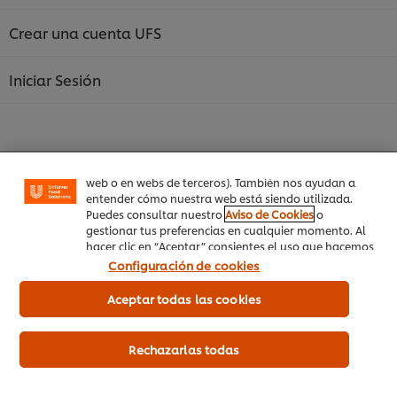
Crear una cuenta UFS
Utilizamos cookies propias y de terceros (y tecnologías
Iniciar Sesión
similares) para mejorar tu experiencia en nuestra web.
Las cookies te permiten disfrutar de ciertas
funcionalidades (como guardar tu carrito de la
compra online), compartir contenidos en redes
sociales (en Facebook, Instagram, etc.) y personalizar
mensajes y anuncios según tus intereses (en nuestra
web o en webs de terceros). También nos ayudan a
entender cómo nuestra web está siendo utilizada.
Inicio
Puedes consultar nuestro
Aviso de Cookies
o
gestionar tus preferencias en cualquier momento. Al
Productos
hacer clic en “Aceptar” consientes el uso que hacemos
de las cookies.
Configuración de cookies
Tendencias
Aceptar todas las cookies
Recetas
Capacítate Gratis
Rechazarlas todas
Quiénes Somos