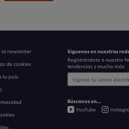
 al newsletter
Síguenos en nuestras rede
Registrándote a nuestro Ne
ias de cookies
tendencias y mucho más.
 tu país
Ingresa tu correo electró
l
Búscanos en...
privacidad
YouTube
Instag
cookies
itio