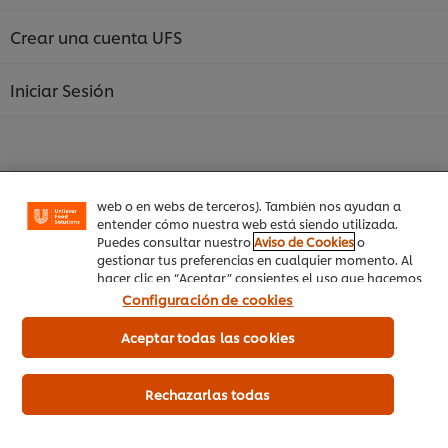
Crear una cuenta UFS
Utilizamos cookies propias y de terceros (y tecnologías
Iniciar Sesión
similares) para mejorar tu experiencia en nuestra web.
Las cookies te permiten disfrutar de ciertas
funcionalidades (como guardar tu carrito de la
compra online), compartir contenidos en redes
sociales (en Facebook, Instagram, etc.) y personalizar
mensajes y anuncios según tus intereses (en nuestra
web o en webs de terceros). También nos ayudan a
entender cómo nuestra web está siendo utilizada.
Inicio
Puedes consultar nuestro
Aviso de Cookies
o
gestionar tus preferencias en cualquier momento. Al
Productos
hacer clic en “Aceptar” consientes el uso que hacemos
de las cookies.
Configuración de cookies
Tendencias
Aceptar todas las cookies
Recetas
Capacítate Gratis
Rechazarlas todas
Quiénes Somos