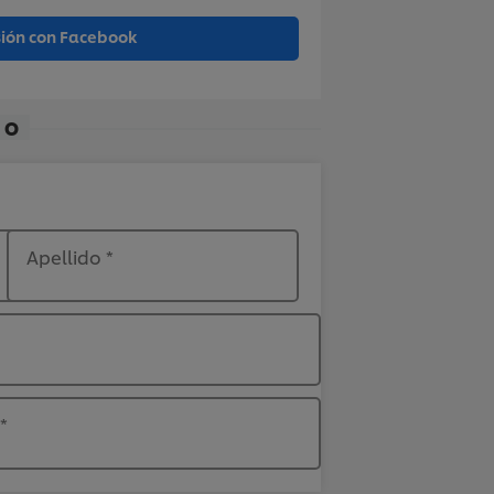
esión con Facebook
O
Apellido
*
*