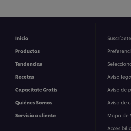
Inicio
Suscríbete
Productos
Preferenc
Tendencias
Selecciona
This video player may use cookies or oth
Recetas
Aviso lega
If you agree to this please click the Ac
Capacítate Gratis
Aviso de 
Accept
Quiénes Somos
Aviso de 
Servicio a cliente
Mapa de S
Accesibil