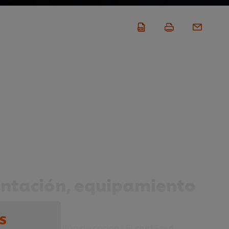
entación, equipamiento
es
s
 hacer con un sifón de cocina? El
chef Fred