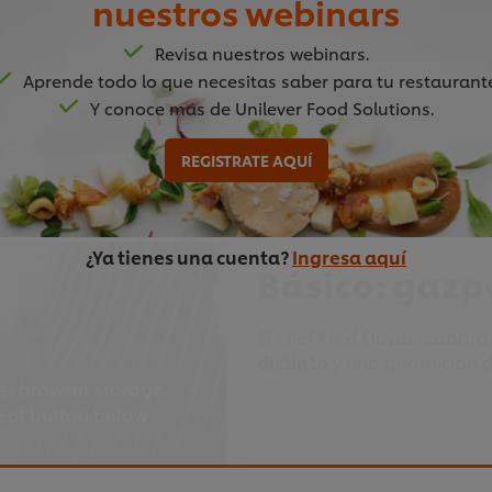
nuestros webinars
er browser storage.
Duva
l, jefe de cocina de
T
cept button below.
para espuma o para crear
Revisa nuestros webinars.
como ejemplo perfecto. Te 
Aprende todo lo que necesitas saber para tu restaurant
necesitas para crear esta 
Y conoce más de Unilever Food Solutions.
REGISTRATE AQUÍ
1:04
¿Ya tienes una cuenta?
Ingresa aquí
Básico: gazp
El chef Fred Duval elabora
distinto
y una guarnición 
er browser storage.
cept button below.