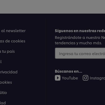
1:25
 al newsletter
Síguenos en nuestras rede
Avanzado: P
Registrándote a nuestro Ne
ias de cookies
tendencias y mucho más.
equipamiento
 tu país
Ingresa tu correo electró
Ben Murphy
, jefe de coci
er browser storage.
l
Te mostrará los utensilios 
cept button below.
aprender a elaborar este p
Búscanos en...
privacidad
YouTube
Instag
cookies
itio
02:27
idad