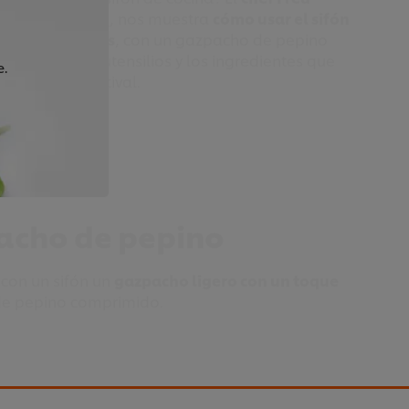
he White Onion
, nos muestra
cómo usar el sifón
 cremas y sopas
, con un gazpacho de pepino
mostrará los utensilios y los ingredientes que
e.
ligera crema estival.
acho de pepino
 con un sifón un
gazpacho ligero con un toque
de pepino comprimido.