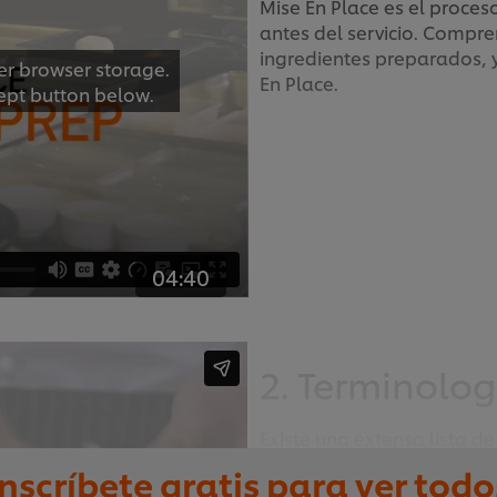
Mise En Place es el proceso
antes del servicio. Compre
ingredientes preparados, y
er browser storage.
En Place.
cept button below.
04:40
2. Terminolog
Existe una extensa lista d
ver los términos más comun
Inscríbete gratis para ver todo