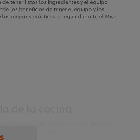
 de tener listos los ingredientes y el equipo
nde los beneficios de tener el equipo y los
 las mejores prácticas a seguir durante el Mise
ía de la cocina
e terminología utilizada en la cocina. Vamos a
es y lo que significan.
s