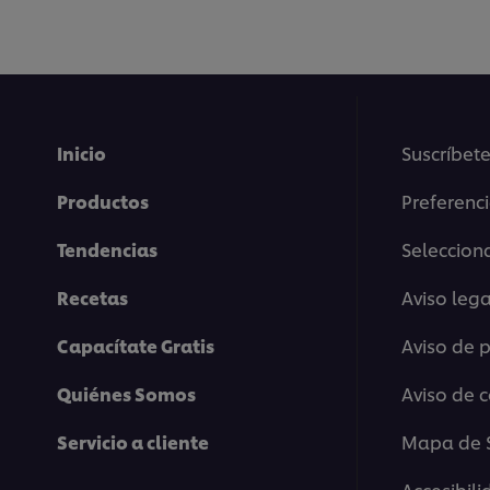
Accept
Inicio
Suscríbete
Productos
Preferenc
Tendencias
Selecciona
Recetas
Aviso lega
Capacítate Gratis
Aviso de 
This video player may use cookies or oth
If you agree to this please click the Ac
Quiénes Somos
Aviso de 
Accept
Servicio a cliente
Mapa de S
Accesibil