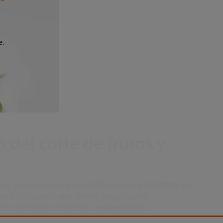
e.
 del corte de frutas y
ras, es necesario prepararlas para garantizar su
noce los pasos que debes seguir para
as y verduras están bien preparadas.