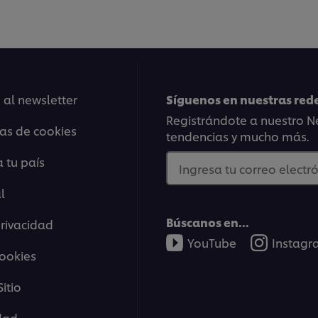
05:32
 al newsletter
Síguenos en nuestras rede
Registrándote a nuestro Ne
ias de cookies
tendencias y mucho más.
4. Técnicas de
 tu país
Ingresa tu correo electró
l
Hay muchos platos que req
tamaños específicos y unif
Búscanos en...
privacidad
fundamentales y para qu
er browser storage.
YouTube
Instag
cept button below.
cookies
itio
idad