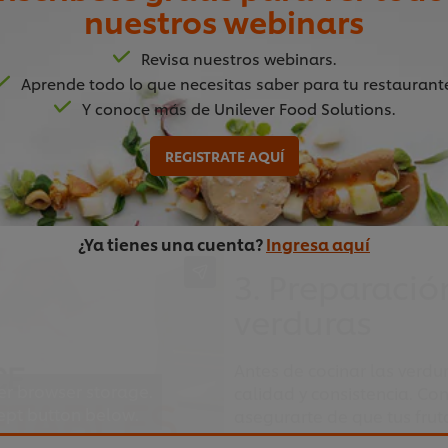
er browser storage.
nuestros webinars
cept button below.
Revisa nuestros webinars.
Aprende todo lo que necesitas saber para tu restaurant
Y conoce más de Unilever Food Solutions.
REGISTRATE AQUÍ
03:19
¿Ya tienes una cuenta?
Ingresa aquí
3. Preparación
verduras
Antes de cocinar las verdu
er browser storage.
calidad y consistencia. Co
cept button below.
asegurarte de que tus frut