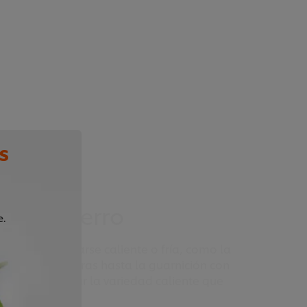
s
pa y puerro
e.
 puede prepararse caliente o fría, como la
ión de las verduras hasta la guarnición con
xplica cómo crear la variedad caliente que
s.