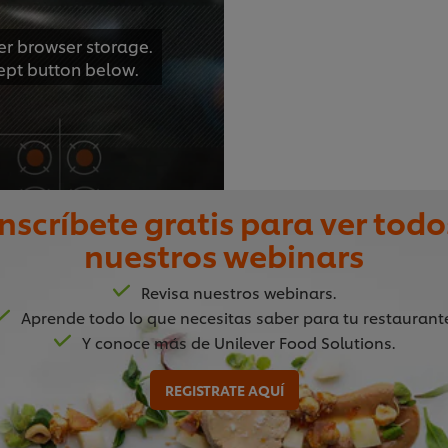
er browser storage.
cept button below.
Inscríbete gratis para ver todo
03:59
nuestros webinars
Revisa nuestros webinars.
2. Sopa de pa
Aprende todo lo que necesitas saber para tu restaurant
Y conoce más de Unilever Food Solutions.
Esta sopa ligera y sabrosa
vichyssoise. Desde la cocc
REGISTRATE AQUÍ
cebollín, el Chef Vusi le e
er browser storage.
adoran muchos comensale
cept button below.