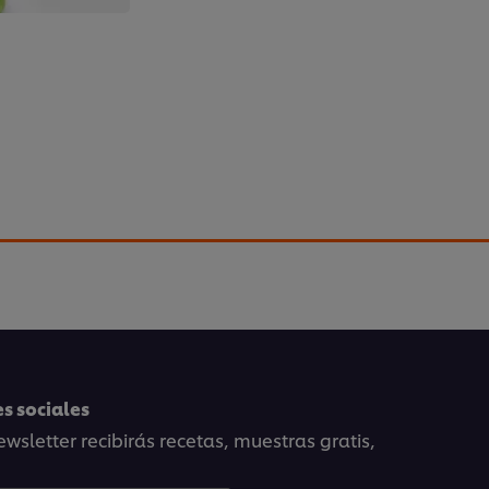
uevo
a de flor de huevo, este característico plato
huevo cocido flotando en un caldo. Se puede
lo con verduras, pero la receta de este vídeo
e.
s sociales
wsletter recibirás recetas, muestras gratis,