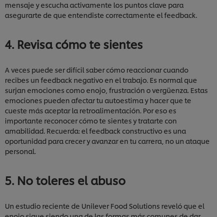
mensaje y escucha activamente los puntos clave para
asegurarte de que entendiste correctamente el feedback.
4. Revisa cómo te sientes
A veces puede ser difícil saber cómo reaccionar cuando
recibes un feedback negativo en el trabajo. Es normal que
surjan emociones como enojo, frustración o vergüenza. Estas
emociones pueden afectar tu autoestima y hacer que te
cueste más aceptar la retroalimentación. Por eso es
importante reconocer cómo te sientes y tratarte con
amabilidad. Recuerda: el feedback constructivo es una
oportunidad para crecer y avanzar en tu carrera, no un ataque
personal.
5. No toleres el abuso
Utilizamos cookies propias y de terceros (y tecnologías
similares) para mejorar tu experiencia en nuestra web.
Un estudio reciente de Unilever Food Solutions reveló que el
Las cookies te permiten disfrutar de ciertas
enojo sigue siendo una de las formas más comunes de dar
funcionalidades (como guardar tu carrito de la