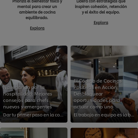
Prioriza el bienestar físico y
Lidera con estrategias que
mental para crear un
inspiren cohesión, retención
ambiente de cocina
y el éxito del equipo.
equilibrado.
Explora
Explora
El Código de Cocinas
Navegando por la
Positivas en Acción:
hospitalidad: Mejores
Desbloquear
consejos para chefs
oportunidades para
nuevos y emergentes
actuar como uno
Dar tu primer paso en la cocina como un joven chef puede ser tan emocionante como desalentador. Si buscas consejos de chefs exp...
El trabajo en equipo es la base de la hospitalidad. Por eso, hoy discutimos cómo puedes crear un lugar de trabajo inspirador y ...