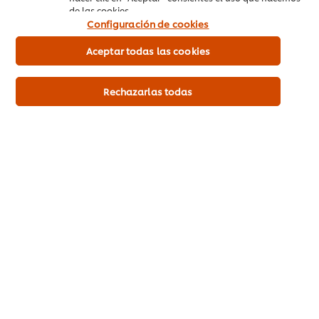
storage. If you agree to this please click the Accept
de las cookies.
Configuración de cookies
button below.
Aceptar todas las cookies
Accept
Rechazarlas todas
Mujeres e igualdad
01:42