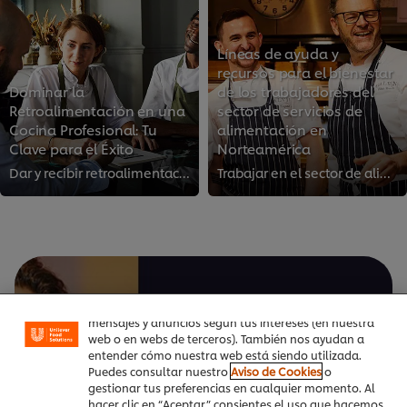
Líneas de ayuda y
recursos para el bienestar
Dominar la
de los trabajadores del
Retroalimentación en una
sector de servicios de
Cocina Profesional: Tu
alimentación en
Clave para el Éxito
Norteamérica
Dar y recibir retroalimentación es una parte esencial de tu crecimiento profesional en la industria alimentaria. Sin embargo, t...
Trabajar en el sector de alimentos y bebidas puede ser estresante y exigente, lo que puede afectar tu salud mental. Hemos recop...
Utilizamos cookies propias y de terceros (y tecnologías
similares) para mejorar tu experiencia en nuestra web.
Las cookies te permiten disfrutar de ciertas
funcionalidades (como guardar tu carrito de la
compra online), compartir contenidos en redes
sociales (en Facebook, Instagram, etc.) y personalizar
mensajes y anuncios según tus intereses (en nuestra
web o en webs de terceros). También nos ayudan a
entender cómo nuestra web está siendo utilizada.
Puedes consultar nuestro
Aviso de Cookies
o
gestionar tus preferencias en cualquier momento. Al
This video player may use cookies or other browser
hacer clic en “Aceptar” consientes el uso que hacemos