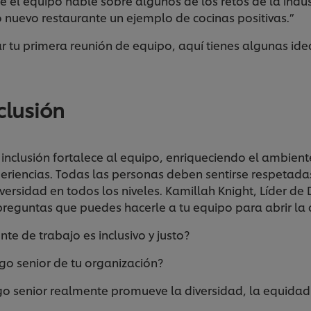
el equipo hable sobre algunos de los retos de la indust
nuevo restaurante un ejemplo de cocinas positivas.”
zar tu primera reunión de equipo, aquí tienes algunas id
clusión
a inclusión fortalece al equipo, enriqueciendo el ambient
periencias. Todas las personas deben sentirse respetadas
ersidad en todos los niveles. Kamillah Knight, Líder de 
preguntas que puedes hacerle a tu equipo para abrir la 
e de trabajo es inclusivo y justo?
go senior de tu organización?
o senior realmente promueve la diversidad, la equidad y