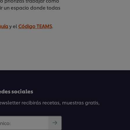
o priorizas trabajar como
ir un espacio donde todas
guía
y el
Código TEAMS
.
edes sociales
wsletter recibirás recetas, muestras gratis,
nico: