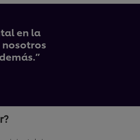
al en la
 nosotros
s demás.”
r?