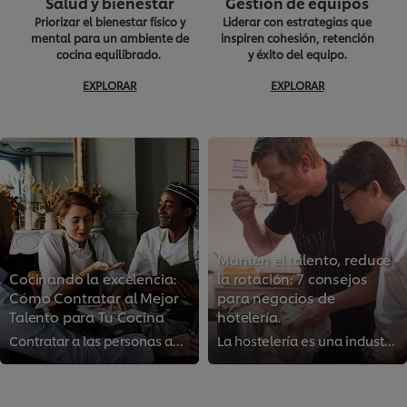
Salud y bienestar
Gestión de equipos
Priorizar el bienestar físico y
Liderar con estrategias que
mental para un ambiente de
inspiren cohesión, retención
cocina equilibrado.
y éxito del equipo.
EXPLORAR
EXPLORAR
Mantén el talento, reduce
Cocinando la excelencia:
la rotación: 7 consejos
Cómo Contratar al Mejor
para negocios de
Talento para Tu Cocina
hotelería.
Contratar a las personas adecuadas y mantener un equipo excepcional es esencial para lograr la grandeza culinaria. En este artí...
La hostelería es una industria emocionante y gratificante, sin embargo, las altas tasas de rotación de personal parecen indicar...