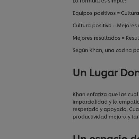
La fórmula es simple:
Equipos positivos = Cultur
Cultura positiva = Mejore
Mejores resultados = Resu
Según Khan, una cocina pos
Un Lugar Don
Khan enfatiza que las cuali
imparcialidad y la empatía
respetado y apoyado. Cuand
productividad mejora y ta
Un espacio d