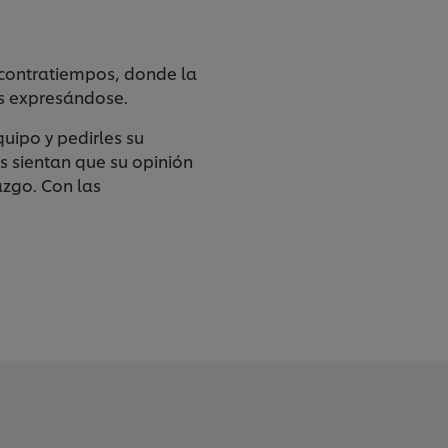
 contratiempos, donde la
os expresándose.
uipo y pedirles su
s sientan que su opinión
azgo. Con las