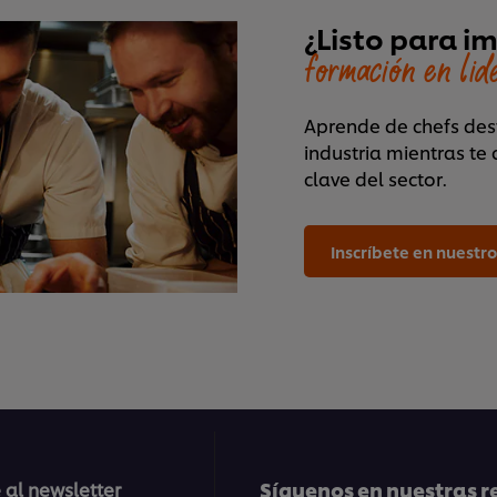
¿Listo para i
formación en lid
Aprende de chefs des
industria mientras te
clave del sector.
Inscríbete en nuestr
Síguenos en nuestras r
 al newsletter