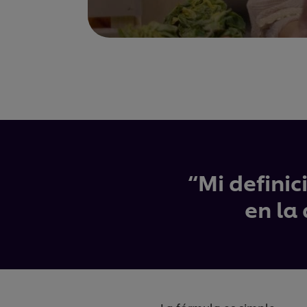
“Mi definic
en la