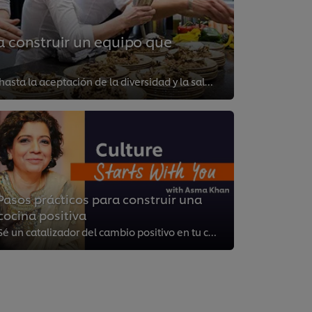
a construir un equipo que
Desde un liderazgo sólido hasta la aceptación de la diversidad y la salud mental y el bienestar, contamos con los 7 ingrediente...
Pasos prácticos para construir una
cocina positiva
Sé un catalizador del cambio positivo en tu cocina. La chef Asma Khan comparte algunas de sus experiencias, pasos prácticos y c...