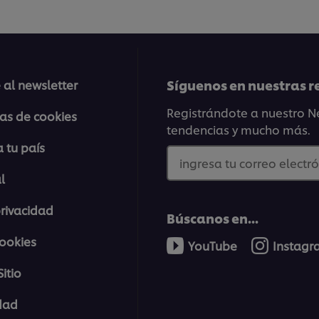
Síguenos en nuestras r
 al newsletter
Registrándote a nuestro Ne
ias de cookies
tendencias y mucho más.
 tu país
ingresa tu correo electró
l
privacidad
Búscanos en...
cookies
YouTube
Instag
itio
idad