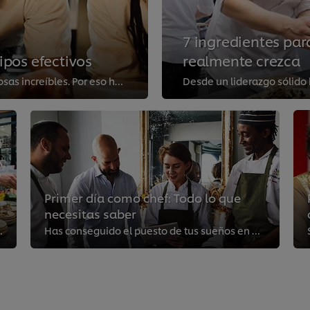
7 ingredientes par
ipos efectivos
realmente crezca
Cuando la cocina está en sintonía, ocurren cosas increíbles. Por eso hemos actualizado el Código de Equipos para ayudar a impul...
Primer día como chef: Todo lo que
necesitas saber
xito y el fracaso del día. El Cód...
Has conseguido el puesto de tus sueños en una nueva cocina y ha llegado el primer día de trabajo. Un nuevo entorno puede ser ta...