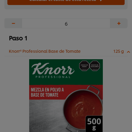
−
+
Paso 1
Knorr® Professional Base de Tomate
125 g