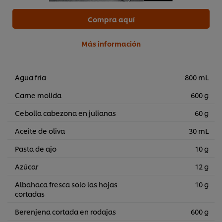
Compra aquí
Más información
Agua fría
800 mL
Carne molida
600 g
Cebolla cabezona en julianas
60 g
Aceite de oliva
30 mL
Pasta de ajo
10 g
Azúcar
12 g
Albahaca fresca solo las hojas
10 g
cortadas
Utilizamos cookies propias y de terceros (y tecnologías
similares) para mejorar tu experiencia en nuestra web.
Berenjena cortada en rodajas
600 g
Las cookies te permiten disfrutar de ciertas