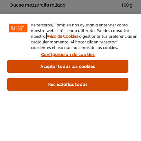
funcionalidades (como guardar tu carrito de la compra
Queso mozzarella rallado
100 g
online), compartir contenidos en redes sociales (en
Facebook, Instagram, etc.) y personalizar mensajes y
Queso parmesano rallado
50 g
anuncios según tus intereses (en nuestra web o en webs
de terceros). También nos ayudan a entender cómo
Sal y pimienta
nuestra web está siendo utilizada. Puedes consultar
nuestro
Aviso de Cookies
o gestionar tus preferencias en
cualquier momento. Al hacer clic en “Aceptar”
consientes el uso que hacemos de las cookies.
Res
Vegetales
Guarnición
Configuración de cookies
Plato Fuerte
Aceptar todas las cookies
Rechazarlas todas
Sea el primero en calificar.
Enviar calificación