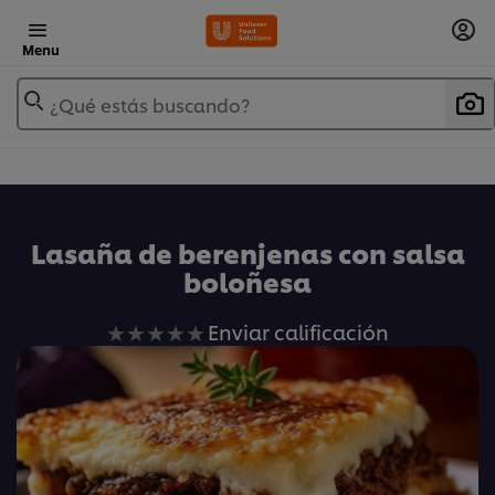
Menu
¿Qué estás buscando?
Lasaña de berenjenas con salsa
boloñesa
No
Enviar calificación
se
han
enviado
calificaciones
para