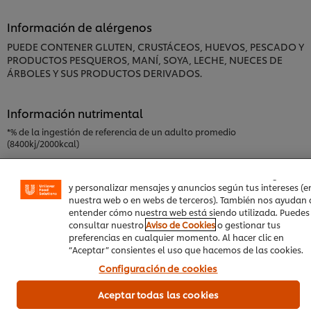
Información de alérgenos
PUEDE CONTENER GLUTEN, CRUSTÁCEOS, HUEVOS, PESCADO Y
PRODUCTOS PESQUEROS, MANÍ, SOYA, LECHE, NUECES DE
ÁRBOLES Y SUS PRODUCTOS DERIVADOS.
Información nutrimental
Utilizamos cookies propias y de terceros (y tecnologías
*% de la ingestión de referencia de un adulto promedio
similares) para mejorar tu experiencia en nuestra web. La
(8400kj/2000kcal)
cookies te permiten disfrutar de ciertas funcionalidades
(como guardar tu carrito de la compra online), compartir
contenidos en redes sociales (en Facebook, Instagram, etc
y personalizar mensajes y anuncios según tus intereses (e
Información Principal del Producto
nuestra web o en webs de terceros). También nos ayudan 
entender cómo nuestra web está siendo utilizada. Puedes
consultar nuestro
Aviso de Cookies
o gestionar tus
preferencias en cualquier momento. Al hacer clic en
“Aceptar” consientes el uso que hacemos de las cookies.
Configuración de cookies
Información de Uso y Almacenamiento
Aceptar todas las cookies