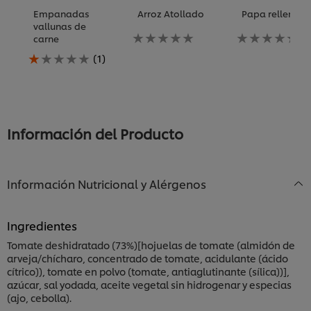
Empanadas
Arroz Atollado
Papa rellena
vallunas de
No
No
carne
se
se
La
han
han
(1)
calificación
enviado
enviado
promedio
calificaciones
calificaciones
de
para
para
este
este
este
Empanadas
recipe
recipe
vallunas
Información del Producto
de
carne
es
1.0
Información Nutricional y Alérgenos
de
5
de
Ingredientes
1
calificaciones.
Tomate deshidratado (73%)[hojuelas de tomate (almidón de
arveja/chícharo, concentrado de tomate, acidulante (ácido
cítrico)), tomate en polvo (tomate, antiaglutinante (sílica))],
azúcar, sal yodada, aceite vegetal sin hidrogenar y especias
(ajo, cebolla).