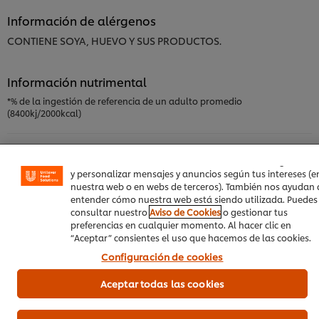
Información de alérgenos
CONTIENE SOYA, HUEVO Y SUS PRODUCTOS.
Información nutrimental
*% de la ingestión de referencia de un adulto promedio
Utilizamos cookies propias y de terceros (y tecnologías
(8400kj/2000kcal)
similares) para mejorar tu experiencia en nuestra web. La
cookies te permiten disfrutar de ciertas funcionalidades
(como guardar tu carrito de la compra online), compartir
contenidos en redes sociales (en Facebook, Instagram, etc
Información Principal del Producto
y personalizar mensajes y anuncios según tus intereses (e
nuestra web o en webs de terceros). También nos ayudan 
entender cómo nuestra web está siendo utilizada. Puedes
consultar nuestro
Aviso de Cookies
o gestionar tus
preferencias en cualquier momento. Al hacer clic en
“Aceptar” consientes el uso que hacemos de las cookies.
Información de Uso y Almacenamiento
Configuración de cookies
Aceptar todas las cookies