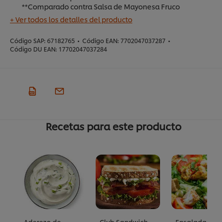
**Comparado contra Salsa de Mayonesa Fruco
+ Ver todos los detalles del producto
Código SAP:
67182765
•
Código EAN:
7702047037287
•
Código DU EAN:
17702047037284
Recetas para este producto
Aderezo de
Club Sandwich
Ensalada ces