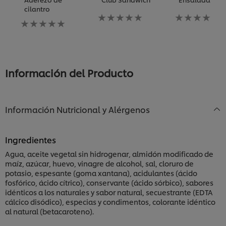
cilantro
No
No
No
se
se
se
han
han
han
enviado
enviado
enviado
calificaciones
calificaciones
calificaciones
para
para
para
este
este
Información del Producto
este
recipe
recipe
recipe
Información Nutricional y Alérgenos
Ingredientes
Agua, aceite vegetal sin hidrogenar, almidón modificado de
maíz, azúcar, huevo, vinagre de alcohol, sal, cloruro de
potasio, espesante (goma xantana), acidulantes (ácido
fosfórico, ácido cítrico), conservante (ácido sórbico), sabores
idénticos a los naturales y sabor natural, secuestrante (EDTA
cálcico disódico), especias y condimentos, colorante idéntico
al natural (betacaroteno).