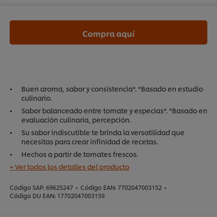
Compra aquí
Buen aroma, sabor y consistencia*. *Basado en estudio
culinario.
Sabor balanceado entre tomate y especias*. *Basado en
evaluación culinaria, percepción.
Su sabor indiscutible te brinda la versatilidad que
necesitas para crear infinidad de recetas.
Hechos a partir de tomates frescos.
+ Ver todos los detalles del producto
Código SAP:
69625247
•
Código EAN:
7702047003152
•
Código DU EAN:
17702047003159