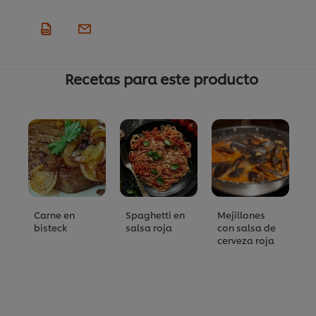
Recetas para este producto
Carne en
Spaghetti en
Mejillones
N
bisteck
salsa roja
con salsa de
p
cerveza roja
s