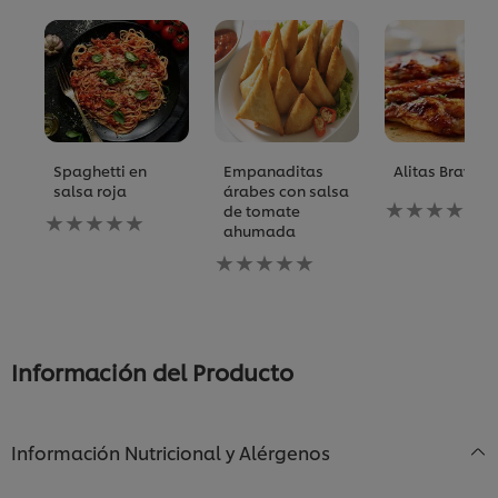
Spaghetti en
Empanaditas
Alitas Bravas
salsa roja
árabes con salsa
No
de tomate
No
se
ahumada
se
han
han
No
enviado
enviado
se
calificaciones
calificaciones
han
para
para
enviado
este
este
calificaciones
recipe
recipe
para
Información del Producto
este
recipe
Información Nutricional y Alérgenos
Utilizamos cookies propias y de terceros (y tecnologías