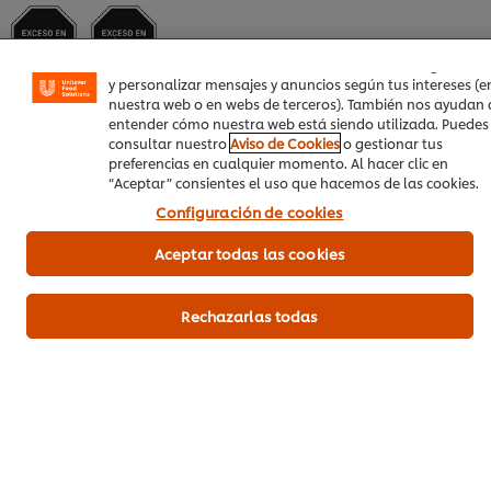
similares) para mejorar tu experiencia en nuestra web. La
cookies te permiten disfrutar de ciertas funcionalidades
(como guardar tu carrito de la compra online), compartir
contenidos en redes sociales (en Facebook, Instagram, etc
y personalizar mensajes y anuncios según tus intereses (e
nuestra web o en webs de terceros). También nos ayudan 
entender cómo nuestra web está siendo utilizada. Puedes
Ingredientes
consultar nuestro
Aviso de Cookies
o gestionar tus
preferencias en cualquier momento. Al hacer clic en
Agua, concentrado de tomate, azúcar, vinagre de alcohol, sal,
“Aceptar” consientes el uso que hacemos de las cookies.
cloruro de potasio, especias, conservantes (ácido sórbico,
benzoato de sodio), espesante (carboximetilcelulosa de
Configuración de cookies
sodio).
Aceptar todas las cookies
Información de alérgenos
Rechazarlas todas
ELABORADO EN EQUIPOS QUE PROCESAN HUEVO, SOYA Y SUS
PRODUCTOS.
Información nutrimental
*% de la ingestión de referencia de un adulto promedio
(8400kj/2000kcal)