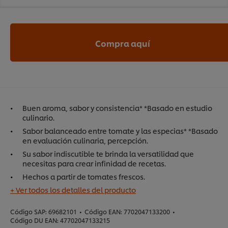
Compra aquí
Buen aroma, sabor y consistencia* *Basado en estudio
culinario.
Sabor balanceado entre tomate y las especias* *Basado
en evaluación culinaria, percepción.
Su sabor indiscutible te brinda la versatilidad que
necesitas para crear infinidad de recetas.
Hechos a partir de tomates frescos.
+ Ver todos los detalles del producto
Código SAP:
69682101
•
Código EAN:
7702047133200
•
Código DU EAN:
47702047133215