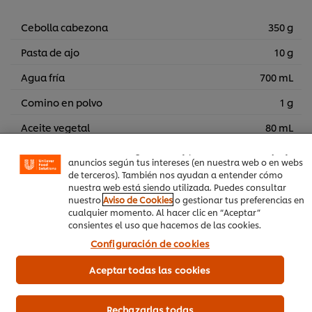
Cebolla cabezona
350 g
Pasta de ajo
10 g
Agua fría
700 mL
Utilizamos cookies propias y de terceros (y tecnologías
similares) para mejorar tu experiencia en nuestra web.
Comino en polvo
1 g
Las cookies te permiten disfrutar de ciertas
funcionalidades (como guardar tu carrito de la compra
Aceite vegetal
80 mL
online), compartir contenidos en redes sociales (en
Facebook, Instagram, etc.) y personalizar mensajes y
Contra muslo de polloo 10 unidades
1.80 kg
anuncios según tus intereses (en nuestra web o en webs
de terceros). También nos ayudan a entender cómo
Papa sabanera pareja
1.50 kg
nuestra web está siendo utilizada. Puedes consultar
nuestro
Aviso de Cookies
o gestionar tus preferencias en
cualquier momento. Al hacer clic en “Aceptar”
consientes el uso que hacemos de las cookies.
Configuración de cookies
Calificaciones de los clientes
5.0
Aceptar todas las cookies
Rechazarlas todas