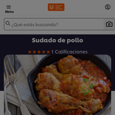
Menu
¿Qué estás buscando?
Sudado de pollo
La
1 Calificaciones
calificación
promedio
de
este
Sudado
de
pollo
es
5.0