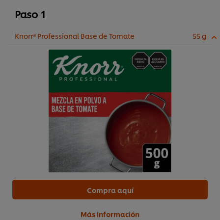
Paso 1
Knorr® Professional Base de Tomate
55 g
Compra aquí
Más información