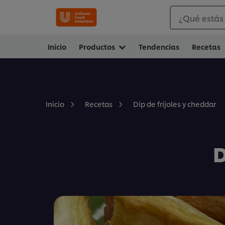
¿Qué estás
Inicio
Productos
Tendencias
Recetas
Dip de fríjoles y cheddar
Inicio
Recetas
D