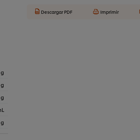
Descargar PDF
Imprimir
 g
 g
 g
mL
 g