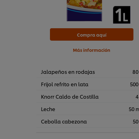
Compra aquí
Más información
Jalapeños en rodajas
80
Frijol refrito en lata
500
Knorr Caldo de Costilla
4
Leche
50 
Cebolla cabezona
50