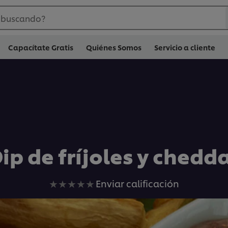
 buscando?
Capacítate Gratis
Quiénes Somos
Servicio a cliente
ip de fríjoles y chedd
No
Enviar calificación
se
han
enviado