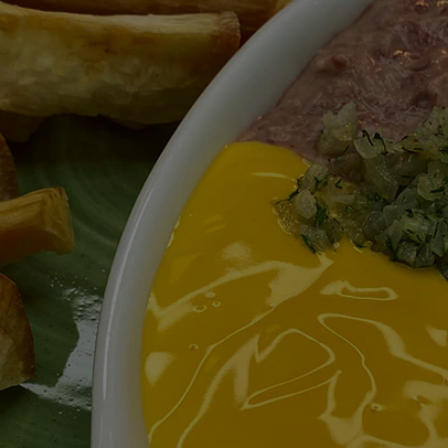
calificaciones
para
este
recipe