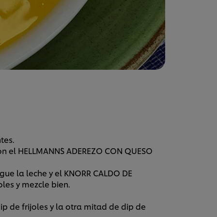
tes.
s con el HELLMANN´S ADEREZO CON QUESO
egue la leche y el KNORR CALDO DE
oles y mezcle bien.
p de frijoles y la otra mitad de dip de