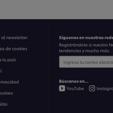
 al newsletter
Síguenos en nuestras rede
Registrándote a nuestro Ne
ias de cookies
tendencias y mucho más.
 tu país
Ingresa tu correo electró
l
Búscanos en...
privacidad
YouTube
Instag
cookies
itio