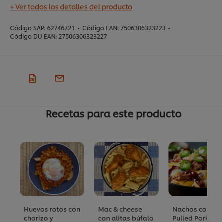
+ Ver todos los detalles del producto
Código SAP:
62746721
•
Código EAN:
7506306323223
•
Código DU EAN:
27506306323227
Recetas para este producto
Huevos rotos con
Mac & cheese
Nachos con
chorizo y
con alitas búfalo
Pulled Pork