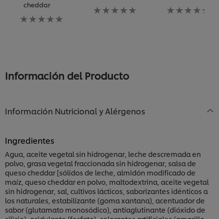
cheddar
No
No
No
se
se
se
han
han
han
enviado
enviado
enviado
calificaciones
calificaciones
calificaciones
para
para
para
este
este
este
recipe
recipe
Información del Producto
recipe
Información Nutricional y Alérgenos
Ingredientes
Agua, aceite vegetal sin hidrogenar, leche descremada en
polvo, grasa vegetal fraccionada sin hidrogenar, salsa de
queso cheddar [sólidos de leche, almidón modificado de
maíz, queso cheddar en polvo, maltodextrina, aceite vegetal
sin hidrogenar, sal, cultivos lácticos, saborizantes idénticos a
los naturales, estabilizante (goma xantana), acentuador de
sabor (glutamato monosódico), antiaglutinante (dióxido de
silicio), acidulante (fosfato), colorantes artificiales (amarillo