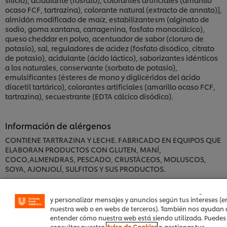
ocaso FCF, tartrazina), colorante natural (extracto de annato)],
almidón modificado de maíz, estabilizantesm (alginato de
sodio, goma xantana, carragenina, fosfato monocálcico),
queso cheddar en polvo, acentuador de sabor (cloruro de
potasio), sal, reguladores de acidez (fosfato disódico, citrato
de potasio), acidulante (ácido láctico), saborizantes idénticos
a los naturales, conservante (sorbato de potasio),
emulsificantes (ésteres de mono y diglicéridos del ácido
diacetil tartárico), colorantes artificiales (amarillo ocaso FCF,
tartrazina), secuestrante (EDTA cálcico disódico).
Información de alérgenos
CONTIENE TARTRAZINA Y LECHE. FABRICADO EN EQUIPOS QUE
ELABORAN PRODUCTOS CON GLUTEN, MANÍ,
Utilizamos cookies propias y de terceros (y tecnologías
COCO,ALMENDRAS, PESCADO, CRUSTÁCEOS, MOLUSCOS,
similares) para mejorar tu experiencia en nuestra web. La
SOYA, AJONJOLÍ, SULFITOS Y SUS PRODUCTOS.
cookies te permiten disfrutar de ciertas funcionalidades
(como guardar tu carrito de la compra online), compartir
contenidos en redes sociales (en Facebook, Instagram, etc
Información nutrimental
y personalizar mensajes y anuncios según tus intereses (e
nuestra web o en webs de terceros). También nos ayudan 
*% de la ingestión de referencia de un adulto promedio
entender cómo nuestra web está siendo utilizada. Puedes
(8400kj/2000kcal)
consultar nuestro
Aviso de Cookies
o gestionar tus