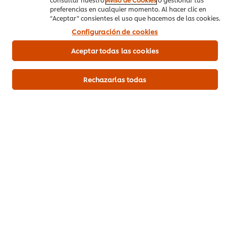
preferencias en cualquier momento. Al hacer clic en
“Aceptar” consientes el uso que hacemos de las cookies.
Configuración de cookies
Información Principal del Producto
Aceptar todas las cookies
Rechazarlas todas
Información de Uso y Almacenamiento
Productos Relacionados (10)
Fruco® Mayonesa Galón 3,77 kg.
Fruco® 