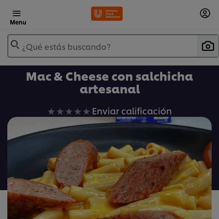
Menu
¿Qué estás buscando?
Mac & Cheese con salchicha
artesanal
No
Enviar calificación
se
han
enviado
calificaciones
para
este
recipe