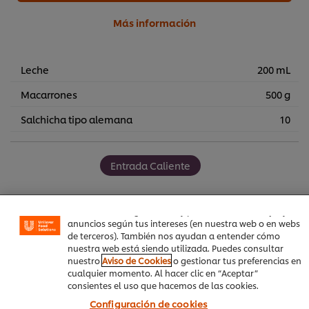
Más información
Leche
200 mL
Macarrones
500 g
Salchicha tipo alemana
10
Utilizamos cookies propias y de terceros (y tecnologías
similares) para mejorar tu experiencia en nuestra web.
Entrada Caliente
Las cookies te permiten disfrutar de ciertas
funcionalidades (como guardar tu carrito de la compra
online), compartir contenidos en redes sociales (en
Facebook, Instagram, etc.) y personalizar mensajes y
anuncios según tus intereses (en nuestra web o en webs
de terceros). También nos ayudan a entender cómo
Sea el primero en calificar.
nuestra web está siendo utilizada. Puedes consultar
nuestro
Aviso de Cookies
o gestionar tus preferencias en
cualquier momento. Al hacer clic en “Aceptar”
consientes el uso que hacemos de las cookies.
Enviar calificación
Configuración de cookies