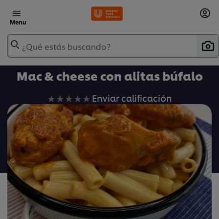
Menu
¿Qué estás buscando?
Mac & cheese con alitas búfalo
No
Enviar calificación
se
han
enviado
calificaciones
para
este
recipe