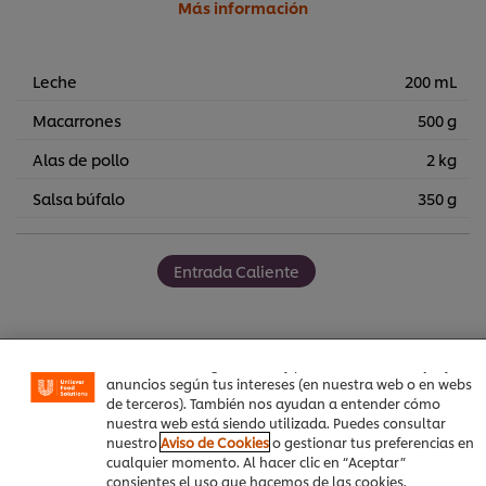
Más información
Leche
200 mL
Macarrones
500 g
Alas de pollo
2 kg
Salsa búfalo
350 g
Utilizamos cookies propias y de terceros (y tecnologías
Entrada Caliente
similares) para mejorar tu experiencia en nuestra web.
Las cookies te permiten disfrutar de ciertas
funcionalidades (como guardar tu carrito de la compra
online), compartir contenidos en redes sociales (en
Facebook, Instagram, etc.) y personalizar mensajes y
anuncios según tus intereses (en nuestra web o en webs
Sea el primero en calificar.
de terceros). También nos ayudan a entender cómo
nuestra web está siendo utilizada. Puedes consultar
nuestro
Aviso de Cookies
o gestionar tus preferencias en
cualquier momento. Al hacer clic en “Aceptar”
Enviar calificación
consientes el uso que hacemos de las cookies.