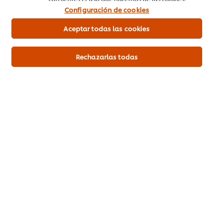
Sea el primero en calificar.
Configuración de cookies
Aceptar todas las cookies
Enviar calificación
Rechazarlas todas
Descargar PDF
Mandar por correo