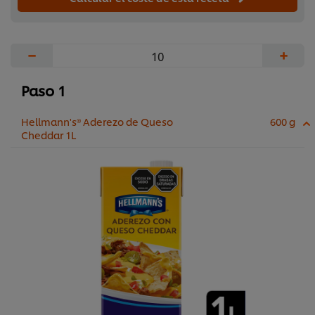
−
+
Paso 1
Hellmann's® Aderezo de Queso
600 g
Cheddar 1L