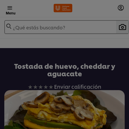
Menu
¿Qué estás buscando?
Tostada de huevo, cheddar y
aguacate
No
Enviar calificación
se
han
enviado
calificaciones
para