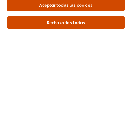
Aceptar todas las cookies
Rechazarlas todas
Compra aquí
Más información
Chips de tortilla
800 g
Queso mozzarella
400 g
Jalapeños
200 g
Guacamole
300 g