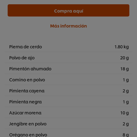
Compra aquí
Más información
Pierna de cerdo
1.80 kg
Polvo de ajo
20 g
Pimentón ahumado
18 g
Comino en polvo
1 g
Pimienta cayena
2 g
Pimienta negra
1 g
Azúcar morena
10 g
Jengibre en polvo
2 g
Orégano en polvo
8 g