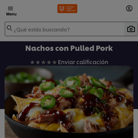
Menu
¿Qué estás buscando?
Nachos con Pulled Pork
No
Enviar calificación
se
han
enviado
calificaciones
para
este
recipe