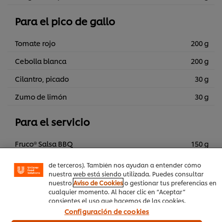
Para el pico de gallo
Tomate rojo
200 g
Cebolla blanca
200 g
Cilantro, picado
30 g
Zumo de limón
30 g
Utilizamos cookies propias y de terceros (y tecnologías
similares) para mejorar tu experiencia en nuestra web.
Para el servicio
Las cookies te permiten disfrutar de ciertas
funcionalidades (como guardar tu carrito de la compra
online), compartir contenidos en redes sociales (en
Fruco® Salsa BBQ
150 g
Facebook, Instagram, etc.) y personalizar mensajes y
anuncios según tus intereses (en nuestra web o en webs
Hellmann's® Aderezo de Queso
250 g
de terceros). También nos ayudan a entender cómo
Cheddar 1L
nuestra web está siendo utilizada. Puedes consultar
nuestro
Aviso de Cookies
o gestionar tus preferencias en
cualquier momento. Al hacer clic en “Aceptar”
consientes el uso que hacemos de las cookies.
Configuración de cookies