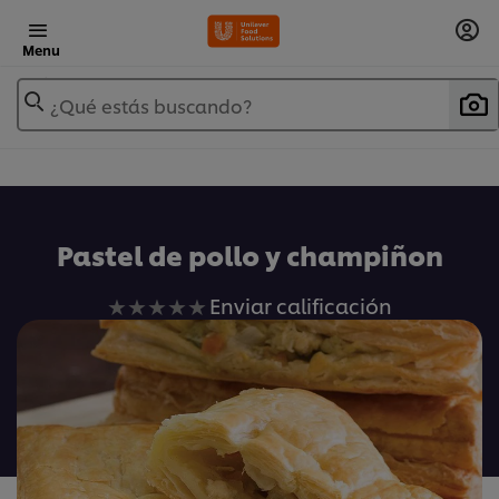
Menu
¿Qué estás buscando?
Pastel de pollo y champiñon
No
Enviar calificación
se
han
enviado
calificaciones
para
este