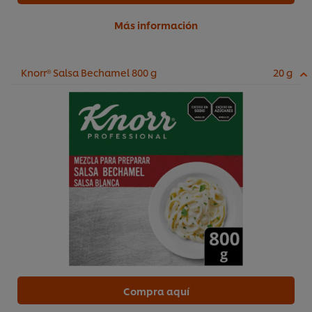
Más información
Knorr® Salsa Bechamel 800 g
20 g
Compra aquí