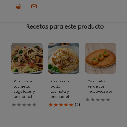
Recetas para este producto
Pasta con
Pasta con
Croqueta
C
tocineta,
pollo,
verde con
e
vegetales y
tocineta y
mayowasabi
q
bechamel
bechamel
No
N
No
La
se
s
(2)
se
calificación
han
h
han
promedio
enviado
e
enviado
de
calificaciones
ca
calificaciones
este
para
p