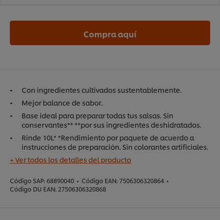
Compra aquí
Con ingredientes cultivados sustentablemente.
Mejor balance de sabor.
Base ideal para preparar todas tus salsas. Sin
conservantes** **por sus ingredientes deshidratados.
Rinde 10L* *Rendimiento por paquete de acuerdo a
instrucciones de preparación. Sin colorantes artificiales.
+ Ver todos los detalles del producto
Código SAP:
68890040
•
Código EAN:
7506306320864
•
Código DU EAN:
27506306320868