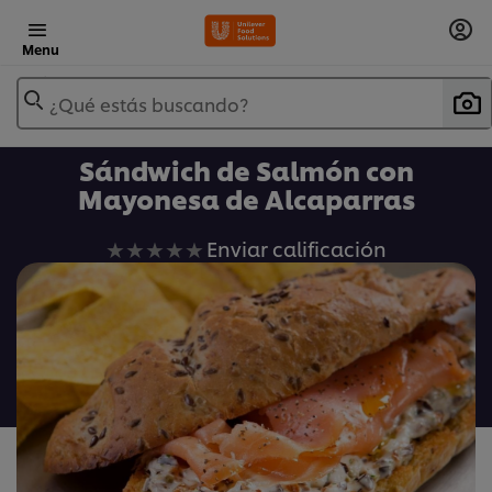
Menu
¿Qué estás buscando?
Sándwich de Salmón con
Mayonesa de Alcaparras
No
Enviar calificación
se
han
enviado
calificaciones
para
este
recipe