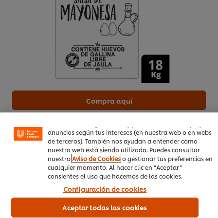
Utilizamos cookies propias y de terceros (y tecnologías
similares) para mejorar tu experiencia en nuestra web.
Las cookies te permiten disfrutar de ciertas
Compra aquí
funcionalidades (como guardar tu carrito de la compra
online), compartir contenidos en redes sociales (en
Facebook, Instagram, etc.) y personalizar mensajes y
Más información
anuncios según tus intereses (en nuestra web o en webs
de terceros). También nos ayudan a entender cómo
nuestra web está siendo utilizada. Puedes consultar
Salmón ahumado
900 g
nuestro
Aviso de Cookies
o gestionar tus preferencias en
cualquier momento. Al hacer clic en “Aceptar”
Rúgula
300 g
consientes el uso que hacemos de las cookies.
Configuración de cookies
Pan de 5 harinas
800 g
Aceptar todas las cookies
Para finalizar