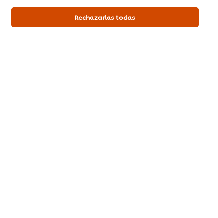
Rechazarlas todas
Chips deshidratados
100 g
Entrada Fría
Pescados y Mariscos
Sea el primero en calificar.
Enviar calificación