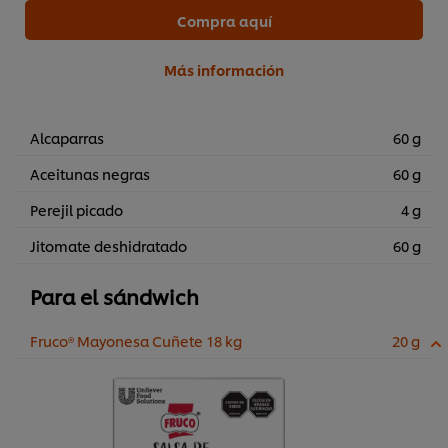
Compra aquí
Más información
Alcaparras
60 g
Aceitunas negras
60 g
Perejil picado
4 g
Jitomate deshidratado
60 g
Para el sándwich
Fruco® Mayonesa Cuñete 18 kg
20 g