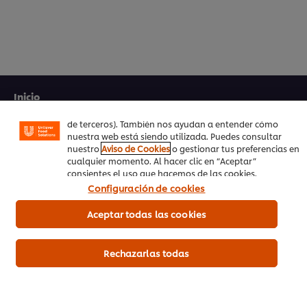
Utilizamos cookies propias y de terceros (y tecnologías
similares) para mejorar tu experiencia en nuestra web.
Las cookies te permiten disfrutar de ciertas
funcionalidades (como guardar tu carrito de la compra
online), compartir contenidos en redes sociales (en
Inicio
Facebook, Instagram, etc.) y personalizar mensajes y
anuncios según tus intereses (en nuestra web o en webs
de terceros). También nos ayudan a entender cómo
Productos
nuestra web está siendo utilizada. Puedes consultar
nuestro
Aviso de Cookies
o gestionar tus preferencias en
Tendencias
cualquier momento. Al hacer clic en “Aceptar”
consientes el uso que hacemos de las cookies.
Recetas
Configuración de cookies
Capacítate Gratis
Aceptar todas las cookies
Quiénes Somos
Rechazarlas todas
Servicio a cliente
Suscríbete al newsletter