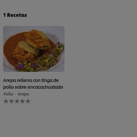
1
Recetas
Arepa rellena con tinga de
pollo sobre encacachuatado
Pollo
Arepa
No
se
han
enviado
calificaciones
para
este
recipe