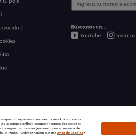
 tu país
Ingresa tu correo electró
l
Búscanos en...
privacidad
YouTube
Instag
cookies
itio
idad
tions | Todos Los Derechos Reservados
 mejorar tu experiencia en nuestra web. Las cookies te
o de la compra online), compartir contenidos en redes
cios según tus intereses (en nuestra web o en webs de
o utilizada. Puedes consultar nuestro
Aviso de Cookies
o