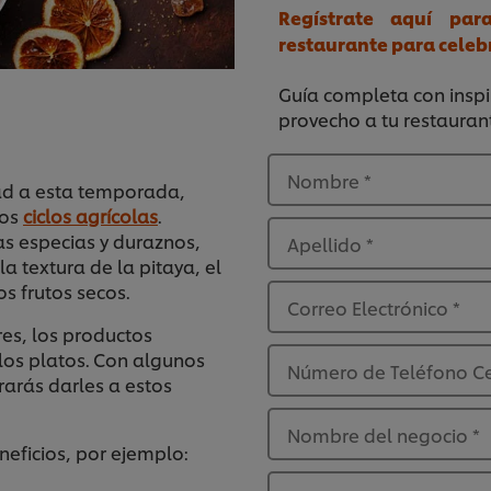
Regístrate aquí par
restaurante para celebr
Guía completa con inspi
provecho a tu restaura
Nombre
*
dad a esta temporada,
los
ciclos agrícolas
.
as especias y duraznos,
Apellido
*
 la textura de la pitaya, el
os frutos secos.
Correo Electrónico
*
es, los productos
los platos.
Con algunos
Número de Teléfono C
rarás darles a estos
Nombre del negocio
*
eficios, por ejemplo: