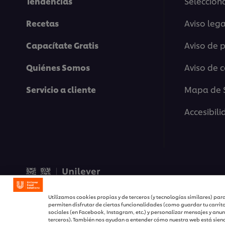
Tendencias
Selecciona
Recetas
Aviso lega
Capacítate Gratis
Aviso de 
Quiénes Somos
Aviso de 
Servicio a cliente
Mapa de S
Accesibil
© 2026 Unilever Food Solu
Utilizamos cookies propias y de terceros (y tecnologías similares) para
permiten disfrutar de ciertas funcionalidades (como guardar tu carrit
sociales (en Facebook, Instagram, etc.) y personalizar mensajes y anun
terceros). También nos ayudan a entender cómo nuestra web está siend