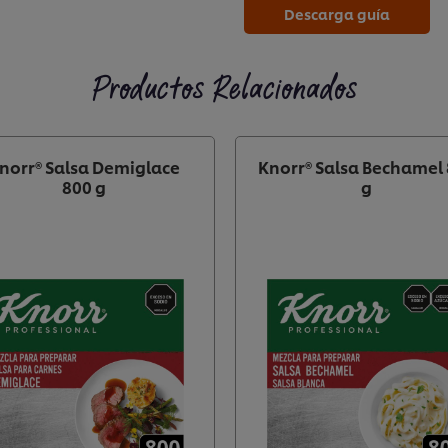
Descarga guía
Productos Relacionados
norr® Salsa Demiglace
Knorr® Salsa Bechamel
800 g
g